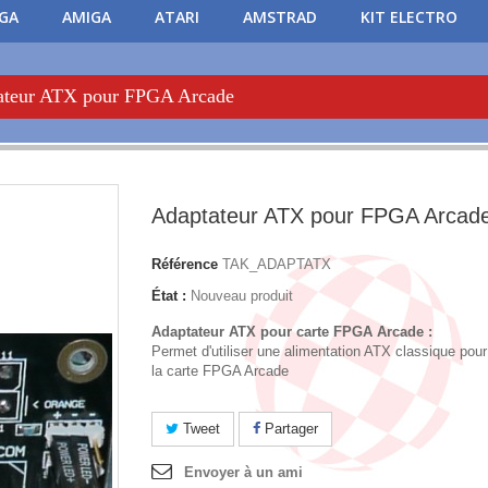
PGA
AMIGA
ATARI
AMSTRAD
KIT ELECTRO
ateur ATX pour FPGA Arcade
Adaptateur ATX pour FPGA Arcad
Référence
TAK_ADAPTATX
État :
Nouveau produit
Adaptateur ATX pour carte FPGA Arcade :
Permet d'utiliser une alimentation ATX classique pour
la carte FPGA Arcade
Tweet
Partager
Envoyer à un ami