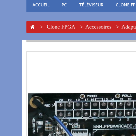
ACCUEIL
PC
TÉLÉVISEUR
CLONE F
>
Clone FPGA
>
Accessoires
>
Adapt