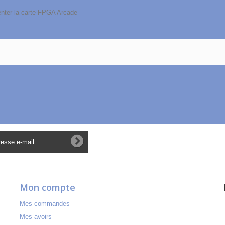
menter la carte FPGA Arcade
Mon compte
Mes commandes
Mes avoirs