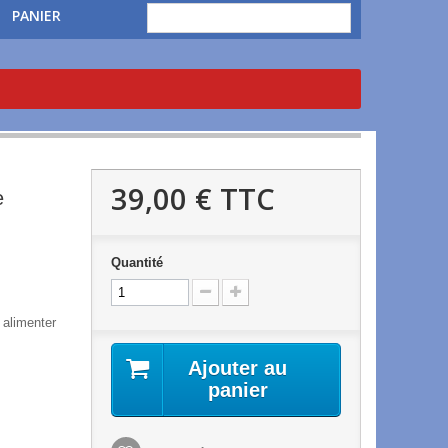
PANIER
39,00 €
TTC
e
Quantité
 alimenter
Ajouter au
panier