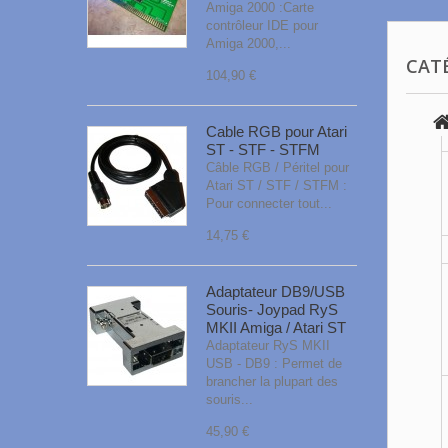
Amiga 2000 :Carte
contrôleur IDE pour
Amiga 2000,...
CAT
104,90 €
Cable RGB pour Atari
ST - STF - STFM
Câble RGB / Péritel pour
Atari ST / STF / STFM :
Pour connecter tout...
14,75 €
Adaptateur DB9/USB
Souris- Joypad RyS
MKII Amiga / Atari ST
Adaptateur RyS MKII
USB - DB9 : Permet de
brancher la plupart des
souris...
45,90 €