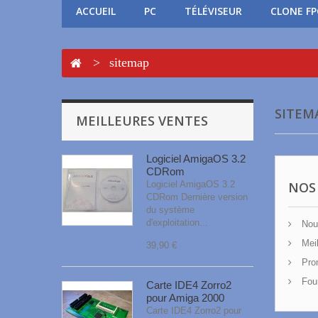
ACCUEIL
PC
TÉLÉVISEUR
CLONE F
>
sitemap
SITEM
MEILLEURES VENTES
Logiciel AmigaOS 3.2
CDRom
Logiciel AmigaOS 3.2
NOS
CDRom Dernière version
du système
d'exploitation...
Nouv
Meil
39,90 €
Pro
Four
Carte IDE4 Zorro2
pour Amiga 2000
Carte IDE4 Zorro2 pour