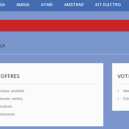
PGA
AMIGA
ATARI
AMSTRAD
KIT ELECTRO
AP
 OFFRES
VOT
eaux produits
Iden
leures ventes
Cré
motions
nisseurs