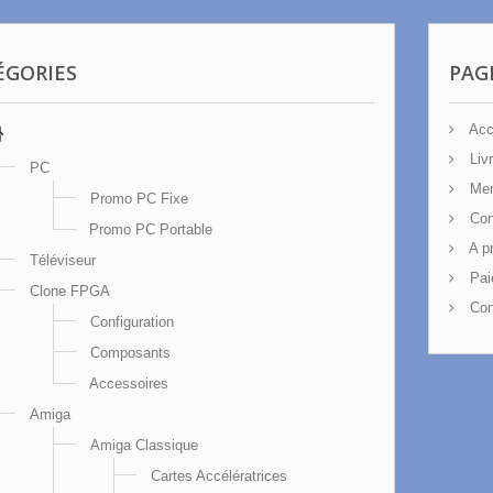
ÉGORIES
PAG
Acc
Livr
PC
Men
Promo PC Fixe
Cond
Promo PC Portable
A p
Téléviseur
Pai
Clone FPGA
Con
Configuration
Composants
Accessoires
Amiga
Amiga Classique
Cartes Accélératrices