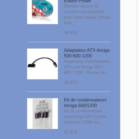
Edition Finale
Dernière version du
système d'exploitation
pour cartes mères: Amiga
One...
34,90 €
Adaptateur ATX Amiga
500-600-1200
Adaptateur d'alimentation
ATX pour Amiga 500 /
600 / 1200 : Permet de...
19,90 €
Kit de condensateurs
Amiga 600/1200
Kit de condensateurs
pour Amiga 600 (Toutes
révisions) /1200 rev...
15,90 €