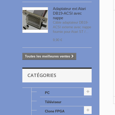
Adaptateur ext Atari
DB19-ACSI avec
nappe
Câble adaptateur DB19-
ACSI externe avec nappe
fournie pour Atari ST /...
9,90 €
Toutes les meilleures ventes
CATÉGORIES
PC
Téléviseur
Clone FPGA