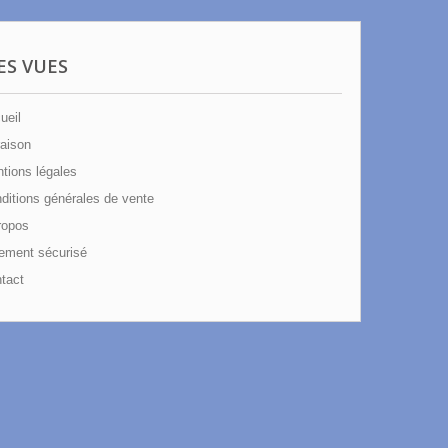
ES VUES
ueil
aison
tions légales
itions générales de vente
ropos
ement sécurisé
tact