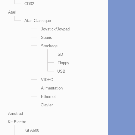
CD32
Atari
Atari Classique
Joystick/Joypad
Souris
Stockage
SD
Floppy
USB
VIDEO
Alimentation
Ethernet
Clavier
Amstrad
Kit Electro
Kit A600