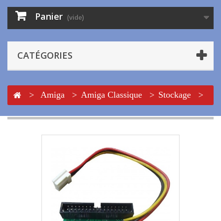
Panier
(vide)
CATÉGORIES
>
Amiga
>
Amiga Classique
>
Stockage
>
Floppy
>
Adaptateur Floppy Ext. DB23 avec
alimentation