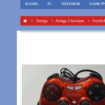
ACCUEIL
PC
TÉLÉVISEUR
CLONE F
>
Amiga
>
Amiga Classique
>
Joystic