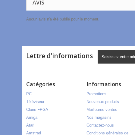
AVIS
Aucun avis n'a été publié pour le moment.
Lettre d'informations
Catégories
Informations
PC
Promotions
Téléviseur
Nouveaux produits
Clone FPGA
Meilleures ventes
Amiga
Nos magasins
Atari
Contactez-nous
Amstrad
Conditions générales de