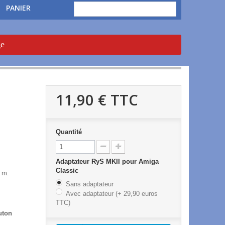
PANIER
ge
11,90 €
TTC
Quantité
Adaptateur RyS MKII pour Amiga
Classic
8 m.
Sans adaptateur
Avec adaptateur (+ 29,90 euros
TTC)
uton