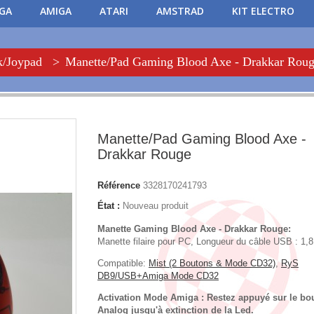
PGA
AMIGA
ATARI
AMSTRAD
KIT ELECTRO
k/Joypad
>
Manette/Pad Gaming Blood Axe - Drakkar Rou
Manette/Pad Gaming Blood Axe -
Drakkar Rouge
Référence
3328170241793
État :
Nouveau produit
Manette Gaming Blood Axe - Drakkar Rouge:
Manette filaire pour PC, Longueur du câble USB : 1,
Compatible:
Mist (2 Boutons & Mode CD32)
,
RyS
DB9/USB+Amiga Mode CD32
Activation Mode Amiga : Restez appuyé sur le bo
Analog jusqu'à extinction de la Led.