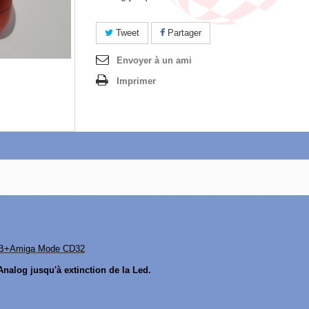
Tweet
Partager
Envoyer à un ami
Imprimer
B+Amiga Mode CD32
nalog jusqu'à extinction de la Led.