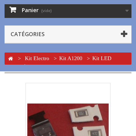
Panier
(vide)
CATÉGORIES
>
Kit Electro
>
Kit A1200
>
Kit LED
Activité PCMCIA pour Amiga 1200