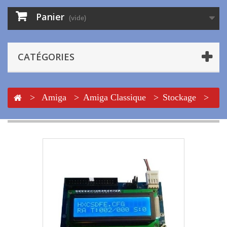
Panier
(vide)
CATÉGORIES
>
Amiga
>
Amiga Classique
>
Stockage
>
SD
>
Lecteur SD HxC LCD Display Rev C