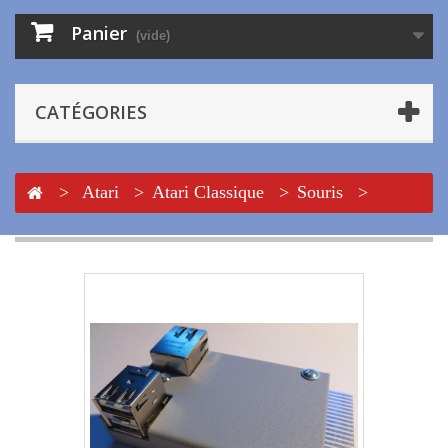
Panier
(vide)
CATÉGORIES
>
Atari
>
Atari Classique
>
Souris
>
NetUSBee pour AtariST-STE-MegaST-STE-Falcon-
TT